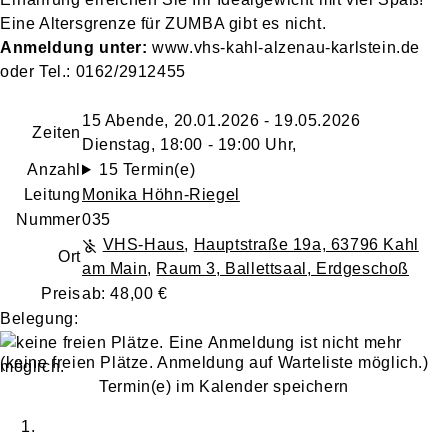
Eine Altersgrenze für ZUMBA gibt es nicht.
Anmeldung unter:
www.vhs-kahl-alzenau-karlstein.de
oder Tel.: 0162/2912455
15 Abende, 20.01.2026 - 19.05.2026
Zeiten
Dienstag, 18:00 - 19:00 Uhr,
Anzahl
15 Termin(e)
Leitung
Monika Höhn-Riegel
Nummer
035
VHS-Haus
,
Hauptstraße 19a, 63796 Kahl
Ort
am Main
,
Raum 3, Ballettsaal, Erdgeschoß
Preis
ab: 48,00 €
Belegung:
(keine freien Plätze. Anmeldung auf Warteliste möglich.)
Termin(e) im Kalender speichern