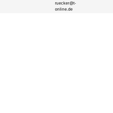
ruecker@t-
online.de
Nachricht
schreiben
Adresse:
Am
Schafrain
12
63791
Karlstein
Anfahrt
Impressum
AGB
Datenschutz